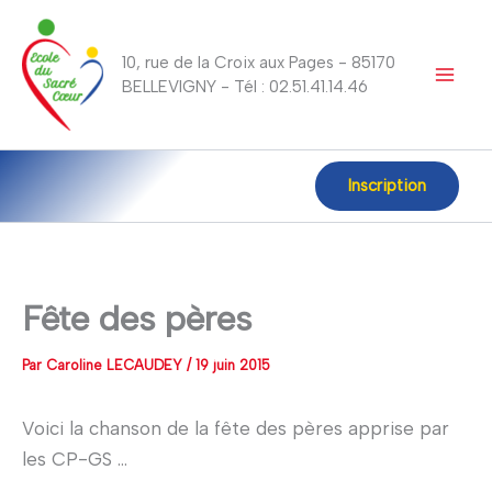
Aller
au
10, rue de la Croix aux Pages - 85170
contenu
BELLEVIGNY - Tél : 02.51.41.14.46
Inscription
Fête des pères
Par
Caroline LECAUDEY
/
19 juin 2015
Voici la chanson de la fête des pères apprise par
les CP-GS …