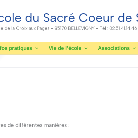
cole du Sacré Coeur de 
rue de la Croix aux Pages - 85170 BELLEVIGNY - Tél : 02.51.41.14.46
fos pratiques
Vie de l’école
Associations
res de différentes manières :