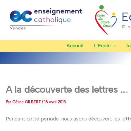
Aller
au
E
contenu
10, 
Accueil
L’Ecole
In
A la découverte des lettres ….
Par
Céline GILBERT
/
18 avril 2015
Pendant cette période, nous avons découvert les lett