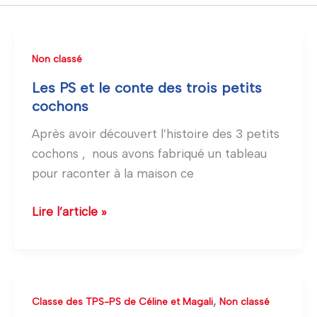
Les
Non classé
PS
Les PS et le conte des trois petits
et
cochons
le
Après avoir découvert l’histoire des 3 petits
conte
cochons , nous avons fabriqué un tableau
des
pour raconter à la maison ce
trois
petits
Lire l’article »
cochons
Une
,
Classe des TPS-PS de Céline et Magali
Non classé