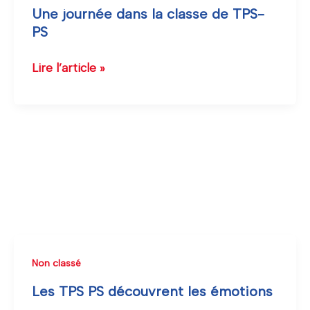
journée
Une journée dans la classe de TPS-
dans
PS
la
classe
Lire l’article »
de
TPS-
PS
Les
Non classé
TPS
Les TPS PS découvrent les émotions
PS