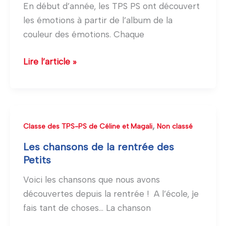
En début d’année, les TPS PS ont découvert
découvrent
les émotions à partir de l’album de la
les
couleur des émotions. Chaque
émotions
Lire l’article »
Les
,
Classe des TPS-PS de Céline et Magali
Non classé
chansons
Les chansons de la rentrée des
de
Petits
la
Voici les chansons que nous avons
rentrée
découvertes depuis la rentrée ! A l’école, je
des
fais tant de choses… La chanson
Petits