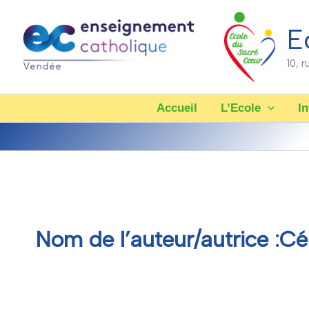
Aller
au
E
contenu
10, 
Accueil
L’Ecole
In
Nom de l’auteur/autrice :C