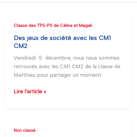
Des
Classe des TPS-PS de Céline et Magali
jeux
Des jeux de société avec les CM1
de
CM2
société
Vendredi 5 décembre, nous nous sommes
avec
retrouvés avec les CM1 CM2 de la classe de
les
Matthieu pour partager un moment
CM1
CM2
Lire l’article »
Les
Non classé