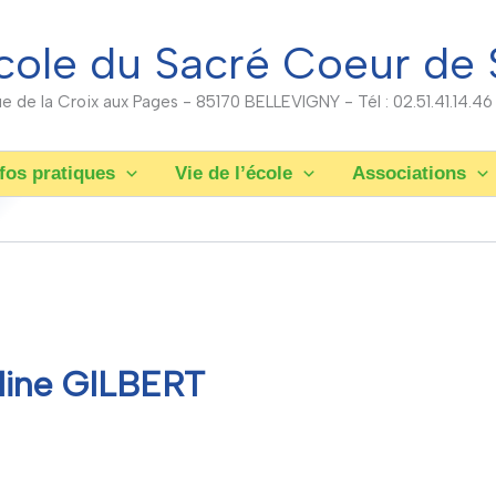
cole du Sacré Coeur de 
rue de la Croix aux Pages - 85170 BELLEVIGNY - Tél : 02.51.41.14.46
fos pratiques
Vie de l’école
Associations
éline GILBERT