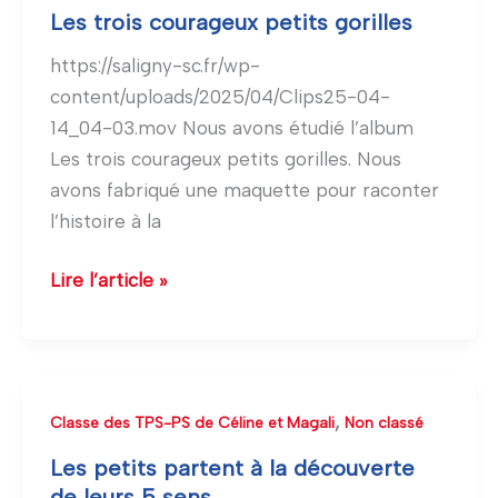
trois
Les trois courageux petits gorilles
courageux
https://saligny-sc.fr/wp-
petits
content/uploads/2025/04/Clips25-04-
gorilles
14_04-03.mov Nous avons étudié l’album
Les trois courageux petits gorilles. Nous
avons fabriqué une maquette pour raconter
l’histoire à la
Lire l’article »
Les
,
Classe des TPS-PS de Céline et Magali
Non classé
petits
Les petits partent à la découverte
partent
de leurs 5 sens