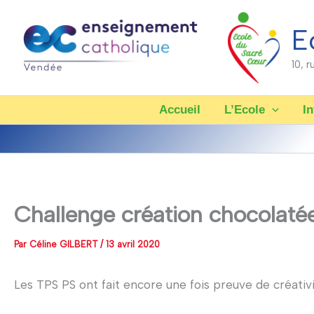
Aller
au
E
contenu
10, 
Accueil
L’Ecole
In
Challenge création chocolatée
Par
Céline GILBERT
/
13 avril 2020
Les TPS PS ont fait encore une fois preuve de créativi