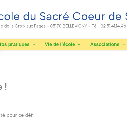
cole du Sacré Coeur de 
rue de la Croix aux Pages - 85170 BELLEVIGNY - Tél : 02.51.41.14.46
fos pratiques
Vie de l’école
Associations
 !
té pour ce défi: