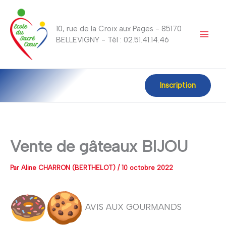
Aller
au
10, rue de la Croix aux Pages - 85170
contenu
BELLEVIGNY - Tél : 02.51.41.14.46
Inscription
Vente de gâteaux BIJOU
Par
Aline CHARRON (BERTHELOT)
/
10 octobre 2022
AVIS AUX GOURMANDS