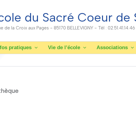
cole du Sacré Coeur de 
rue de la Croix aux Pages - 85170 BELLEVIGNY - Tél : 02.51.41.14.46
fos pratiques
Vie de l’école
Associations
thèque