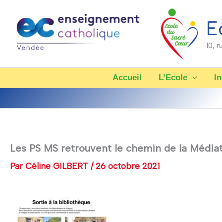
Aller
au
E
contenu
10, 
Accueil
L’Ecole
In
Les PS MS retrouvent le chemin de la Média
Par
Céline GILBERT
/
26 octobre 2021