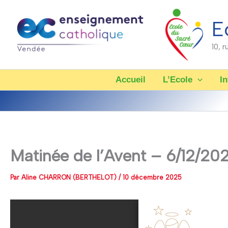
Aller
au
E
contenu
10, 
Accueil
L’Ecole
In
Matinée de l’Avent – 6/12/20
Par
Aline CHARRON (BERTHELOT)
/
10 décembre 2025