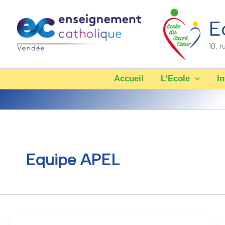
Aller
au
E
contenu
10, 
Accueil
L’Ecole
In
Equipe APEL