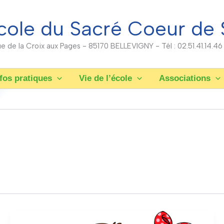
cole du Sacré Coeur de 
rue de la Croix aux Pages - 85170 BELLEVIGNY - Tél : 02.51.41.14.46
fos pratiques
Vie de l’école
Associations
Le