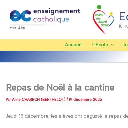
Aller
au
E
contenu
10, 
Accueil
L’Ecole
In
Repas de Noël à la cantine
Par
Aline CHARRON (BERTHELOT)
/
19 décembre 2025
Jeudi 18 décembre, les élèves ont dégusté le repas d