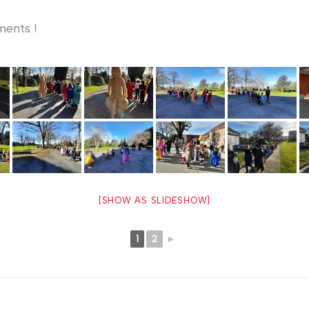
ments !
[SHOW AS SLIDESHOW]
1
2
►