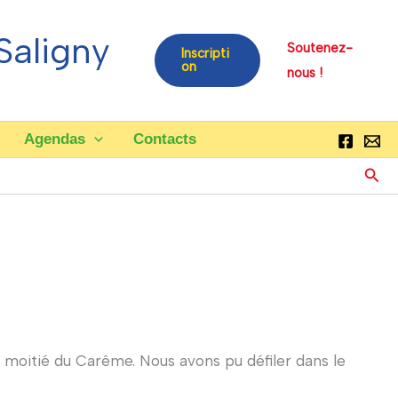
Saligny
Soutenez-
Inscripti
on
nous !
Agendas
Contacts
Rech
a moitié du Carême. Nous avons pu défiler dans le