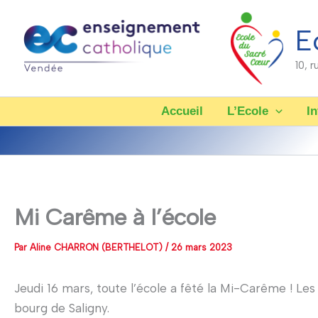
Aller
au
E
contenu
10, 
Accueil
L’Ecole
In
Mi Carême à l’école
Par
Aline CHARRON (BERTHELOT)
/
26 mars 2023
Jeudi 16 mars, toute l’école a fêté la Mi-Carême ! Le
bourg de Saligny.