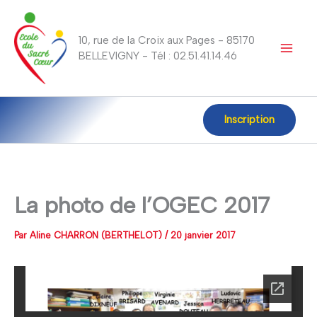
Aller
au
10, rue de la Croix aux Pages - 85170
contenu
BELLEVIGNY - Tél : 02.51.41.14.46
Inscription
La photo de l’OGEC 2017
Par
Aline CHARRON (BERTHELOT)
/
20 janvier 2017