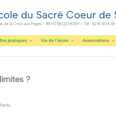
cole du Sacré Coeur de 
rue de la Croix aux Pages - 85170 BELLEVIGNY - Tél : 02.51.41.14.46
fos pratiques
Vie de l’école
Associations
limites ?
fants.