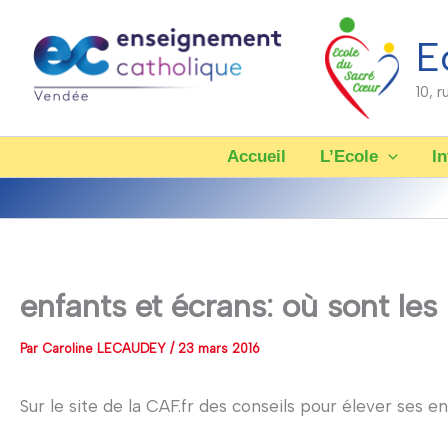
Aller
au
E
contenu
10, 
Accueil
L’Ecole
In
enfants et écrans: où sont les 
Par
Caroline LECAUDEY
/
23 mars 2016
Sur le site de la CAF.fr des conseils pour élever ses en