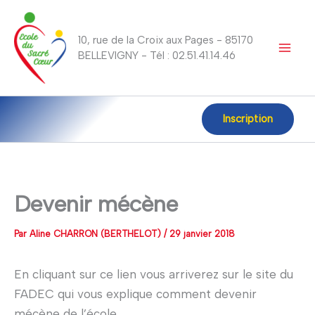
Aller
au
10, rue de la Croix aux Pages - 85170
contenu
BELLEVIGNY - Tél : 02.51.41.14.46
Inscription
Devenir mécène
Par
Aline CHARRON (BERTHELOT)
/
29 janvier 2018
En cliquant sur ce lien vous arriverez sur le site du
FADEC qui vous explique comment devenir
mécène de l’école.