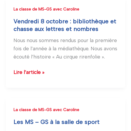
Vendredi
La classe de MS-GS avec Caroline
8
Vendredi 8 octobre : bibliothèque et
octobre
chasse aux lettres et nombres
:
Nous nous sommes rendus pour la première
bibliothèque
fois de l’année à la médiathèque. Nous avons
et
écouté l’histoire « Au cirque rirenfolie ».
chasse
aux
Lire l’article »
lettres
et
nombres
Les
La classe de MS-GS avec Caroline
MS
Les MS – GS à la salle de sport
–