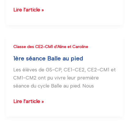
GS
Lire l’article »
1ère
Classe des CE2-CM1 d'Aline et Caroline
séance
1ère séance Balle au pied
Balle
Les élèves de GS-CP, CE1-CE2, CE2-CM1 et
au
CM1-CM2 ont pu vivre leur première
pied
séance du cycle Balle au pied. Nous
Lire l’article »