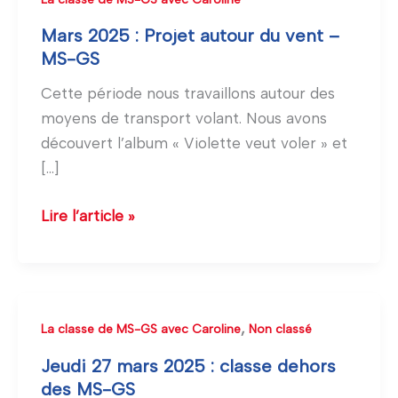
2025
Mars 2025 : Projet autour du vent –
:
MS-GS
Projet
Cette période nous travaillons autour des
autour
moyens de transport volant. Nous avons
du
découvert l’album « Violette veut voler » et
vent
[…]
–
MS-
Lire l’article »
GS
Jeudi
,
La classe de MS-GS avec Caroline
Non classé
27
Jeudi 27 mars 2025 : classe dehors
mars
des MS-GS