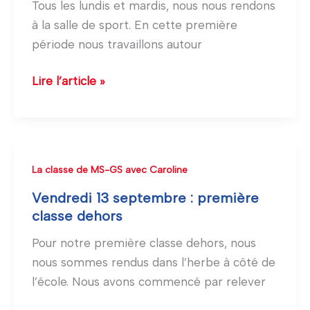
Tous les lundis et mardis, nous nous rendons
GS
à la salle de sport. En cette première
à
période nous travaillons autour
la
salle
Lire l’article »
de
sport
Vendredi
La classe de MS-GS avec Caroline
13
Vendredi 13 septembre : première
septembre
classe dehors
:
Pour notre première classe dehors, nous
première
nous sommes rendus dans l’herbe à côté de
classe
l’école. Nous avons commencé par relever
dehors