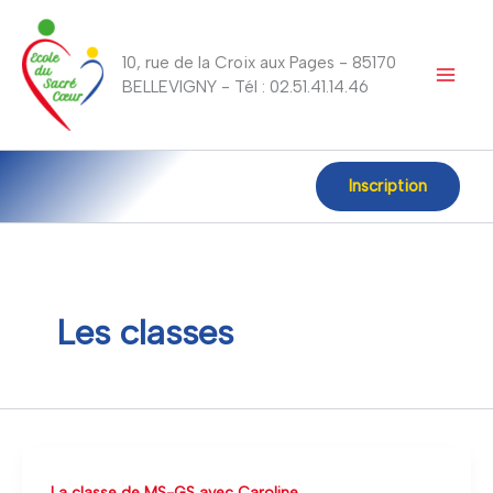
Aller
au
10, rue de la Croix aux Pages - 85170
contenu
BELLEVIGNY - Tél : 02.51.41.14.46
Inscription
Les classes
Mars
La classe de MS-GS avec Caroline