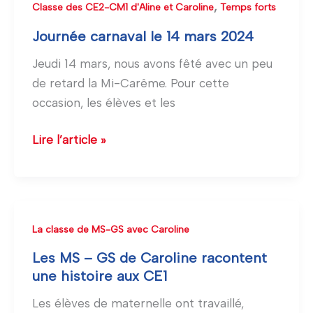
Journée
,
Classe des CE2-CM1 d'Aline et Caroline
Temps forts
carnaval
Journée carnaval le 14 mars 2024
le
Jeudi 14 mars, nous avons fêté avec un peu
14
de retard la Mi-Carême. Pour cette
mars
occasion, les élèves et les
2024
Lire l’article »
Les
La classe de MS-GS avec Caroline
MS
Les MS – GS de Caroline racontent
–
une histoire aux CE1
GS
Les élèves de maternelle ont travaillé,
de