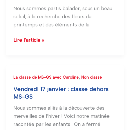
2025
Nous sommes partis balader, sous un beau
:
soleil, à la recherche des fleurs du
classe
printemps et des éléments de la
dehors
des
Lire l’article »
MS-
GS
Vendredi
,
La classe de MS-GS avec Caroline
Non classé
17
Vendredi 17 janvier : classe dehors
janvier
MS-GS
:
Nous sommes allés à la découverte des
classe
merveilles de l’hiver ! Voici notre matinée
dehors
racontée par les enfants : On a fermé
MS-