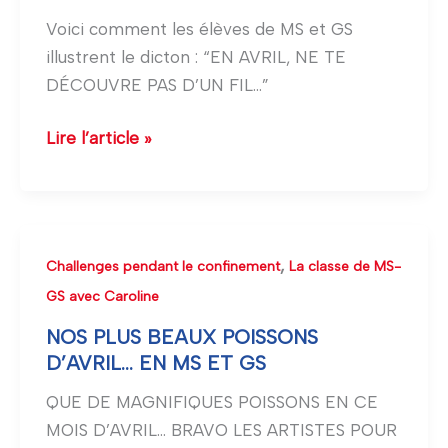
ÉLÈVES
Voici comment les élèves de MS et GS
DE
illustrent le dicton : “EN AVRIL, NE TE
MS
DÉCOUVRE PAS D’UN FIL…”
ET
GS
Lire l’article »
NE
SE
DÉCOUVRENT
PAS
D’UN
NOS
,
Challenges pendant le confinement
La classe de MS-
FIL…
PLUS
GS avec Caroline
BEAUX
NOS PLUS BEAUX POISSONS
POISSONS
D’AVRIL… EN MS ET GS
D’AVRIL…
QUE DE MAGNIFIQUES POISSONS EN CE
EN
MOIS D’AVRIL… BRAVO LES ARTISTES POUR
MS