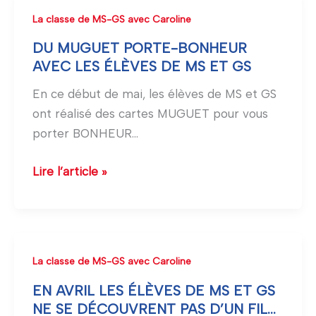
DU
La classe de MS-GS avec Caroline
MUGUET
DU MUGUET PORTE-BONHEUR
PORTE-
AVEC LES ÉLÈVES DE MS ET GS
BONHEUR
En ce début de mai, les élèves de MS et GS
AVEC
ont réalisé des cartes MUGUET pour vous
LES
porter BONHEUR…
ÉLÈVES
DE
Lire l’article »
MS
ET
GS
EN
La classe de MS-GS avec Caroline
AVRIL
EN AVRIL LES ÉLÈVES DE MS ET GS
LES
NE SE DÉCOUVRENT PAS D’UN FIL…