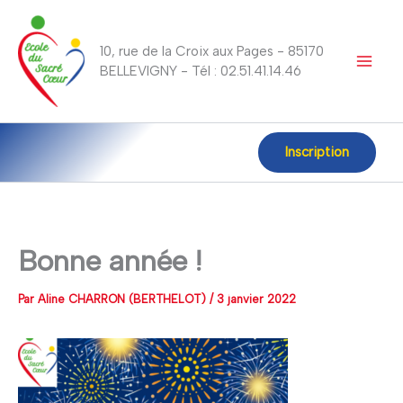
Aller
au
10, rue de la Croix aux Pages - 85170
contenu
BELLEVIGNY - Tél : 02.51.41.14.46
Inscription
Bonne année !
Par
Aline CHARRON (BERTHELOT)
/
3 janvier 2022